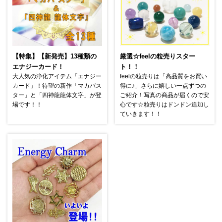
【特集】【新発売】13種類の
厳選☆feelの粒売りスター
エナジーカード！
ト！！
大人気の浄化アイテム「エナジー
feelの粒売りは「高品質をお買い
カード」！待望の新作「マカバス
得に♪」さらに嬉しい一点ずつの
ター」と「四神龍龍体文字」が登
ご紹介！写真の商品が届くので安
場です！！
心です☆粒売りはドンドン追加し
ていきます！！