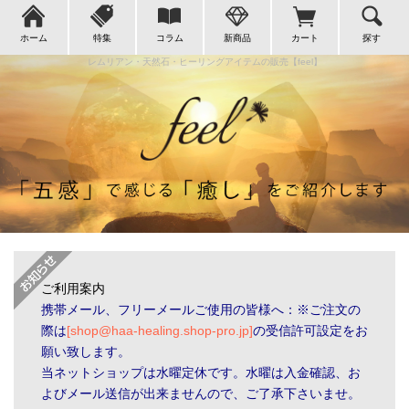
ホーム
特集
コラム
新商品
カート
探す
レムリアン・天然石・ヒーリングアイテムの販売【feel】
ご利用案内
携帯メール、フリーメールご使用の皆様へ：※ご注文の
際は
[shop@haa-healing.shop-pro.jp]
の受信許可設定をお
願い致します。
当ネットショップは水曜定休です。水曜は入金確認、お
よびメール送信が出来ませんので、ご了承下さいませ。