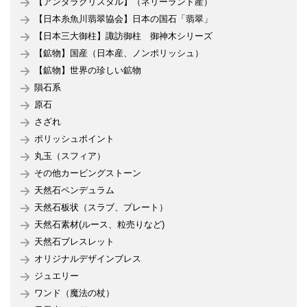
【アンダラクリスタル】（ネリーランド産）
【日本糸魚川翡翠協会】日本の国石「翡翠」
【日本三大御柱】諏訪御柱 御神木シリーズ
【鉱物】国産（日本産、ノンポリッシュ）
【鉱物】世界の珍しい鉱物
隕石系
原石
さざれ
ポリッシュポイント
丸玉（スフィア）
その他カービングストーン
天然石ペンデュラム
天然石板状（スラブ、プレート）
天然石素材(ルース、粒売りなど)
天然石ブレスレット
オリジナルデザインブレス
ジュエリー
ワンド（魔法の杖）