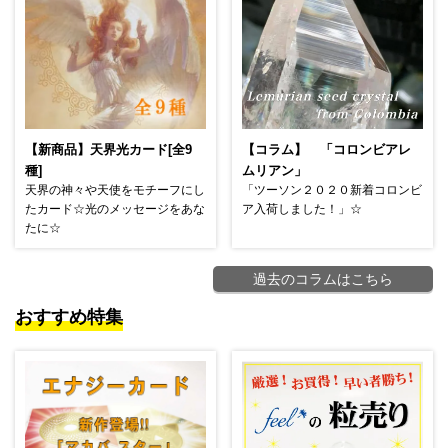
【新商品】天界光カード[全9
【コラム】 「コロンビアレ
種]
ムリアン」
天界の神々や天使をモチーフにし
「ツーソン２０２０新着コロンビ
たカード☆光のメッセージをあな
ア入荷しました！」☆
たに☆
過去のコラムはこちら
おすすめ特集