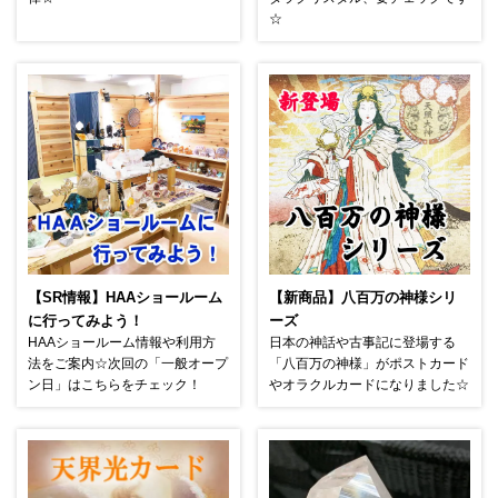
☆
【SR情報】HAAショールーム
【新商品】八百万の神様シリ
に行ってみよう！
ーズ
HAAショールーム情報や利用方
日本の神話や古事記に登場する
法をご案内☆次回の「一般オープ
「八百万の神様」がポストカード
ン日」はこちらをチェック！
やオラクルカードになりました☆