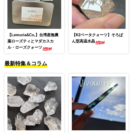
【Lemuria&Co,】台湾産無農
【K2ベータクォーツ】そろば
薬ローズティとマダカスカ
ん型高温水晶
ル・ローズクォーツ
最新特集＆コラム