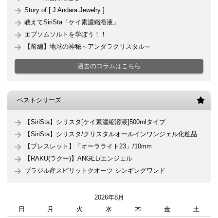
Story of [ J Andara Jewelry ]
教えてSiriSta「ケイ素濃縮溶液」
エプソムソルトを学ぼう！！
【前編】地球の神秘～アンダラクリスタル～
過去のコラムはこちら
ベストシリーズ
【SiriSta】シリスタ[ケイ素濃縮溶液]500mlタイプ
【SiriSta】シリスタ/クリスタルオールインワンジェル化粧品
【ブレスレット】「オーラライト23」/10mm
【RAKU(ラクー)】ANGEL/エンジェル
ブラジル産スピリットクオーツ シンギングワンド
2026年8月
日
月
火
水
木
金
土