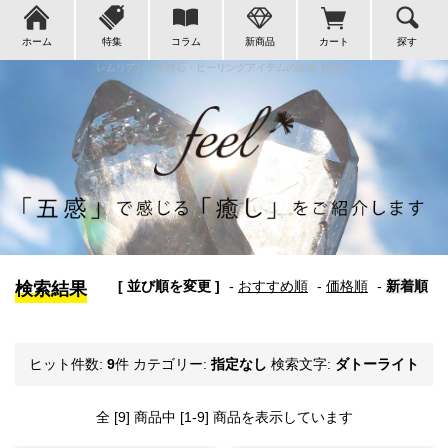
ホーム
特集
コラム
新商品
カート
探す
レムリアン・天然石・ヒーリングアイテムの販売【feel】
[ 並び順を変更 ]
-
おすすめ順
-
価格順
-
新着順
検索結果
ヒット件数:
9
件
カテゴリー:
指定なし
検索文字:
ダトーライト
全 [9] 商品中 [1-9] 商品を表示しています