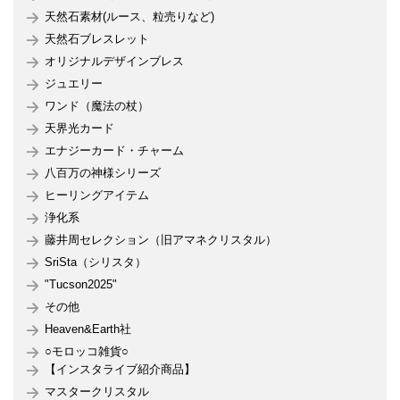
天然石素材(ルース、粒売りなど)
天然石ブレスレット
オリジナルデザインブレス
ジュエリー
ワンド（魔法の杖）
天界光カード
エナジーカード・チャーム
八百万の神様シリーズ
ヒーリングアイテム
浄化系
藤井周セレクション（旧アマネクリスタル）
SriSta（シリスタ）
"Tucson2025"
その他
Heaven&Earth社
○モロッコ雑貨○
【インスタライブ紹介商品】
マスタークリスタル