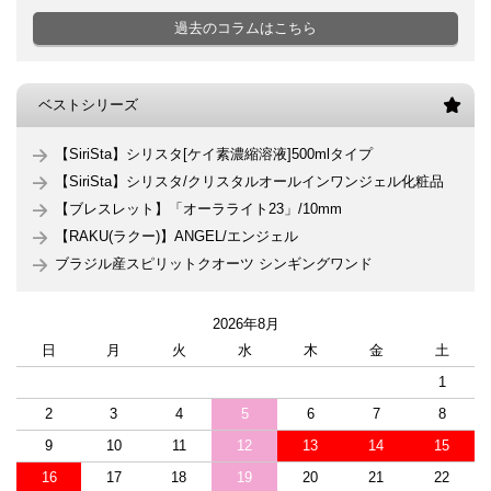
過去のコラムはこちら
ベストシリーズ
【SiriSta】シリスタ[ケイ素濃縮溶液]500mlタイプ
【SiriSta】シリスタ/クリスタルオールインワンジェル化粧品
【ブレスレット】「オーラライト23」/10mm
【RAKU(ラクー)】ANGEL/エンジェル
ブラジル産スピリットクオーツ シンギングワンド
2026年8月
日
月
火
水
木
金
土
1
2
3
4
5
6
7
8
9
10
11
12
13
14
15
16
17
18
19
20
21
22