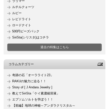
ラリマー
ルチルクォーツ
ルビー
レピドライト
ロードナイト
500円ビーズパック
SiriSta(シリスタ)はコチラ
過去の特集はこちら
コラムカテゴリー
奇跡の石「オーラライト23」
RAKUの魅力に迫る！！
Story of [ J Andara Jewelry ]
教えてSiriSta「ケイ素濃縮溶液」
エプソムソルトを学ぼう！！
【前編】地球の神秘～アンダラクリスタル～