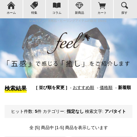
ホーム
特集
コラム
新商品
カート
探す
レムリアン・天然石・ヒーリングアイテムの販売【feel】
[ 並び順を変更 ]
-
おすすめ順
-
価格順
-
新着順
検索結果
ヒット件数:
5
件
カテゴリー:
指定なし
検索文字:
アパタイト
全 [5] 商品中 [1-5] 商品を表示しています