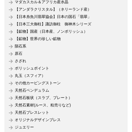
マダカスカル＆アフリカ産水晶
【アンダラクリスタル】（ネリーランド産）
【日本糸魚川翡翠協会】日本の国石「翡翠」
【日本三大御柱】諏訪御柱 御神木シリーズ
【鉱物】国産（日本産、ノンポリッシュ）
【鉱物】世界の珍しい鉱物
隕石系
原石
さざれ
ポリッシュポイント
丸玉（スフィア）
その他カービングストーン
天然石ペンデュラム
天然石板状（スラブ、プレート）
天然石素材(ルース、粒売りなど)
天然石ブレスレット
オリジナルデザインブレス
ジュエリー