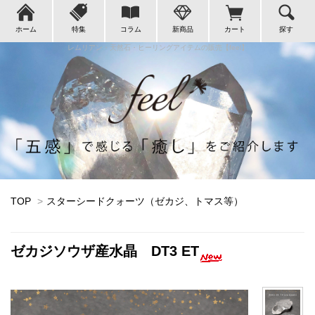
ホーム
特集
コラム
新商品
カート
探す
レムリアン・天然石・ヒーリングアイテムの販売【feel】
TOP
>
スターシードクォーツ（ゼカジ、トマス等）
ゼカジソウザ産水晶 DT3 ET