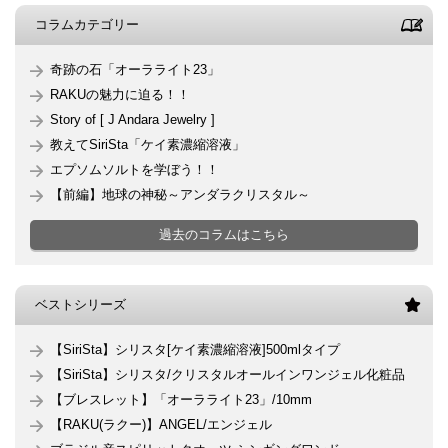
コラムカテゴリー
奇跡の石「オーラライト23」
RAKUの魅力に迫る！！
Story of [ J Andara Jewelry ]
教えてSiriSta「ケイ素濃縮溶液」
エプソムソルトを学ぼう！！
【前編】地球の神秘～アンダラクリスタル～
過去のコラムはこちら
ベストシリーズ
【SiriSta】シリスタ[ケイ素濃縮溶液]500mlタイプ
【SiriSta】シリスタ/クリスタルオールインワンジェル化粧品
【ブレスレット】「オーラライト23」/10mm
【RAKU(ラクー)】ANGEL/エンジェル