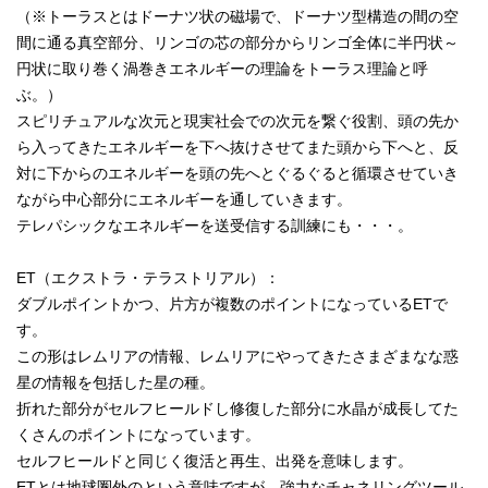
（※トーラスとはドーナツ状の磁場で、ドーナツ型構造の間の空
間に通る真空部分、リンゴの芯の部分からリンゴ全体に半円状～
円状に取り巻く渦巻きエネルギーの理論をトーラス理論と呼
ぶ。）
スピリチュアルな次元と現実社会での次元を繋ぐ役割、頭の先か
ら入ってきたエネルギーを下へ抜けさせてまた頭から下へと、反
対に下からのエネルギーを頭の先へとぐるぐると循環させていき
ながら中心部分にエネルギーを通していきます。
テレパシックなエネルギーを送受信する訓練にも・・・。
ET（エクストラ・テラストリアル）：
ダブルポイントかつ、片方が複数のポイントになっているETで
す。
この形はレムリアの情報、レムリアにやってきたさまざまなな惑
星の情報を包括した星の種。
折れた部分がセルフヒールドし修復した部分に水晶が成長してた
くさんのポイントになっています。
セルフヒールドと同じく復活と再生、出発を意味します。
ETとは地球圏外のという意味ですが、強力なチャネリングツール