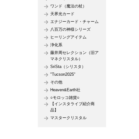
ワンド（魔法の杖）
天界光カード
エナジーカード・チャーム
八百万の神様シリーズ
ヒーリングアイテム
浄化系
藤井周セレクション（旧ア
マネクリスタル）
SriSta（シリスタ）
"Tucson2025"
その他
Heaven&Earth社
○モロッコ雑貨○
【インスタライブ紹介商
品】
マスタークリスタル