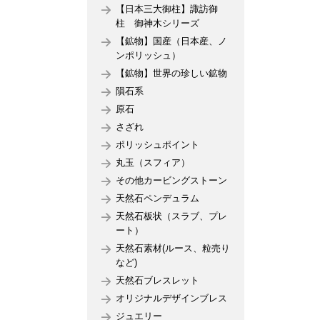
【日本三大御柱】諏訪御
柱 御神木シリーズ
【鉱物】国産（日本産、ノ
ンポリッシュ）
【鉱物】世界の珍しい鉱物
隕石系
原石
さざれ
ポリッシュポイント
丸玉（スフィア）
その他カービングストーン
天然石ペンデュラム
天然石板状（スラブ、プレ
ート）
天然石素材(ルース、粒売り
など)
天然石ブレスレット
オリジナルデザインブレス
ジュエリー