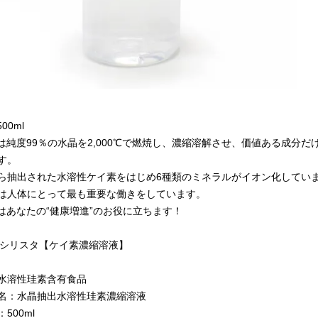
a500ml
iStaは純度99％の水晶を2,000℃で燃焼し、濃縮溶解させ、価値ある
す。
ら抽出された水溶性ケイ素をはじめ6種類のミネラルがイオン化してい
は人体にとって最も重要な働きをしています。
Staはあなたの“健康増進”のお役に立ちます！
Sta/シリスタ【ケイ素濃縮溶液】
水溶性珪素含有食品
名：水晶抽出水溶性珪素濃縮溶液
500ml