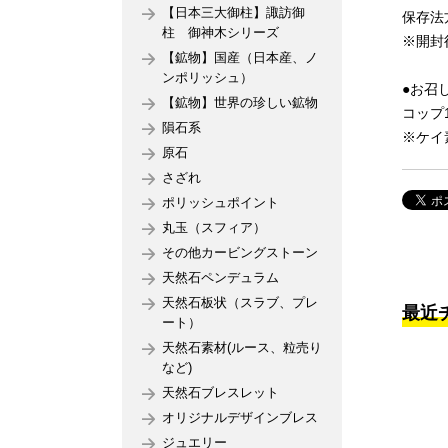
【日本三大御柱】諏訪御
保存法
柱 御神木シリーズ
※開封
【鉱物】国産（日本産、ノ
ンポリッシュ）
●お召
【鉱物】世界の珍しい鉱物
コップ
隕石系
※ケイ
原石
さざれ
ポリッシュポイント
丸玉（スフィア）
その他カービングストーン
天然石ペンデュラム
天然石板状（スラブ、プレ
最近
ート）
天然石素材(ルース、粒売り
など)
天然石ブレスレット
オリジナルデザインブレス
ジュエリー