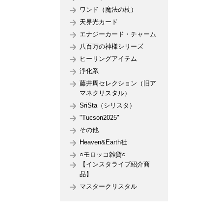
ワンド（魔法の杖）
天界光カード
エナジーカード・チャーム
八百万の神様シリーズ
ヒーリングアイテム
浄化系
藤井周セレクション（旧ア
マネクリスタル）
SriSta（シリスタ）
"Tucson2025"
その他
Heaven&Earth社
○モロッコ雑貨○
【インスタライブ紹介商
品】
マスタークリスタル