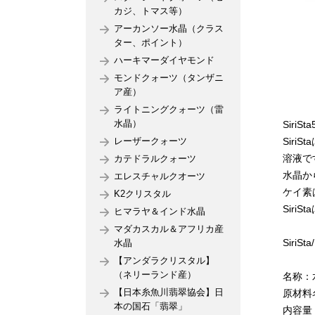
カジ、トマス等）
アーカンソー水晶（クラス
ター、ポイント）
ハーキマーダイヤモンド
モンドクォーツ（タンザニ
ア産）
ライトニングクォーツ（雷
水晶）
SiriSt
Sir
レーザークォーツ
溶液で
カテドラルクォーツ
水晶か
エレスチャルクオーツ
ケイ素
K2クリスタル
Siri
ヒマラヤ＆インド水晶
マダカスカル＆アフリカ産
Siri
水晶
【アンダラクリスタル】
（ネリーランド産）
名称：
【日本糸魚川翡翠協会】日
原材料
本の国石「翡翠」
内容量：