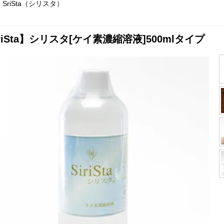
SriSta（シリスタ）
riSta】シリスタ[ケイ素濃縮溶液]500mlタイプ