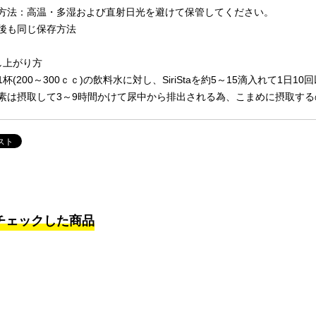
方法：高温・多湿および直射日光を避けて保管してください。
後も同じ保存方法
し上がり方
1杯(200～300ｃｃ)の飲料水に対し、SiriStaを約5～15滴入れて1
素は摂取して3～9時間かけて尿中から排出される為、こまめに摂取する
チェックした商品