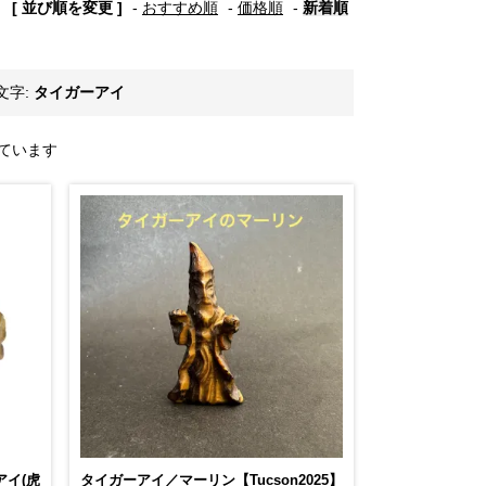
[ 並び順を変更 ]
-
おすすめ順
-
価格順
-
新着順
文字:
タイガーアイ
示しています
アイ(虎
タイガーアイ／マーリン【Tucson2025】