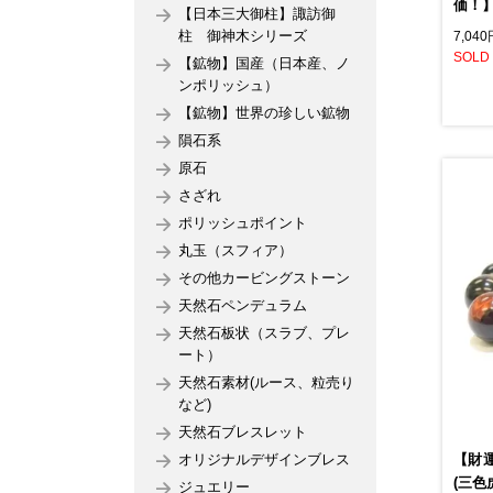
価！】
【日本三大御柱】諏訪御
柱 御神木シリーズ
7,04
SOLD
【鉱物】国産（日本産、ノ
ンポリッシュ）
【鉱物】世界の珍しい鉱物
隕石系
原石
さざれ
ポリッシュポイント
丸玉（スフィア）
その他カービングストーン
天然石ペンデュラム
天然石板状（スラブ、プレ
ート）
天然石素材(ルース、粒売り
など)
天然石ブレスレット
オリジナルデザインブレス
【財
(三色
ジュエリー