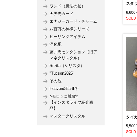
スタラ
ワンド（魔法の杖）
6,60
天界光カード
SOLD
エナジーカード・チャーム
八百万の神様シリーズ
ヒーリングアイテム
浄化系
藤井周セレクション（旧ア
マネクリスタル）
SriSta（シリスタ）
"Tucson2025"
その他
Heaven&Earth社
○モロッコ雑貨○
【インスタライブ紹介商
品】
マスタークリスタル
タイ
5,50
SOLD