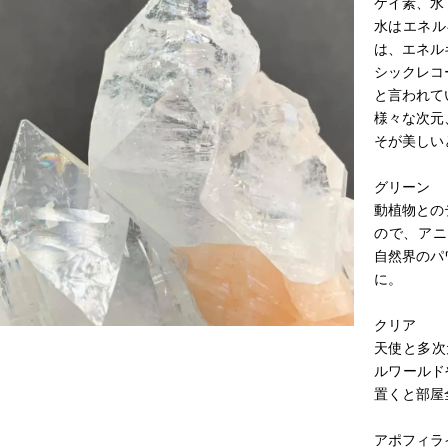
ケイ素、水
水はエネル
は、エネル
シックレコ
と言われて
様々な次元
そが美しい
グリーン
動植物との
ので、アニ
自然界のパ
に。
クリア
天使と多次
ルワールド
置くと部屋
アポフィラ