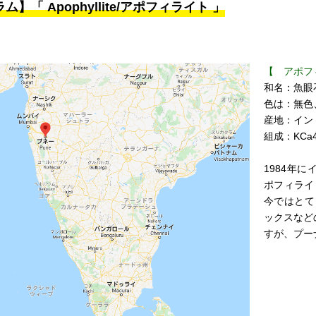
ム】「 Apophyllite/アポフィライト 」
【 アポフ
和名：魚眼
色は：無色
産地：イン
組成：KCa4[
1984年
ポフィライ
今ではとて
ックスなど
すが、プー