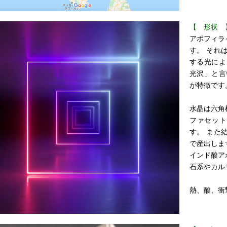
【 形状 
アポフィラ
す。 それ
する光によ
光沢」と言
が特徴です
水晶は六角
ファセット
す。 また
で産出しま
インド酸ア
石系やカル
熱、酸、衝