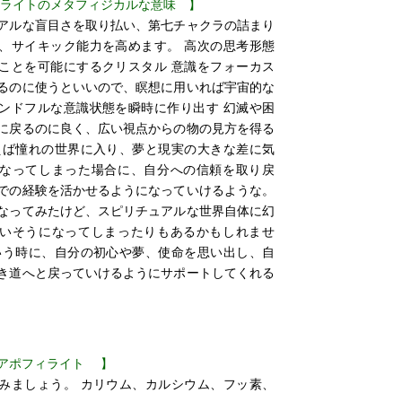
ィライトのメタフィジカルな意味 】
アルな盲目さを取り払い、第七チャクラの詰まり
、サイキック能力を高めます。 高次の思考形態
ことを可能にするクリスタル 意識をフォーカス
るのに使うといいので、瞑想に用いれば宇宙的な
ンドフルな意識状態を瞬時に作り出す 幻滅や困
に戻るのに良く、広い視点からの物の見方を得る
えば憧れの世界に入り、夢と現実の大きな差に気
なってしまった場合に、自分への信頼を取り戻
での経験を活かせるようになっていけるような。
なってみたけど、スピリチュアルな世界自体に幻
いそうになってしまったりもあるかもしれませ
いう時に、自分の初心や夢、使命を思い出し、自
き道へと戻っていけるようにサポートしてくれる
アポフィライト 】
みましょう。 カリウム、カルシウム、フッ素、