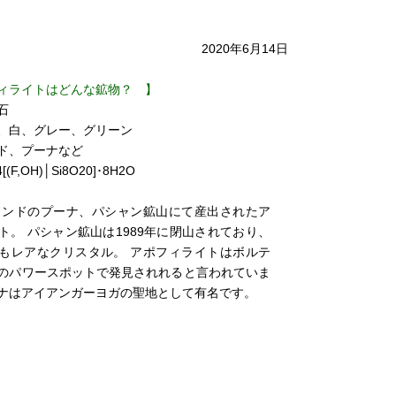
2020年6月14日
ィライトはどんな鉱物？ 】
石
、白、グレー、グリーン
ド、プーナなど
(F,OH)│Si8O20]･8H2O
にインドのプーナ、パシャン鉱山にて産出されたア
ト。 パシャン鉱山は1989年に閉山されており、
もレアなクリスタル。 アポフィライトはボルテ
のパワースポットで発見されれると言われていま
ナはアイアンガーヨガの聖地として有名です。