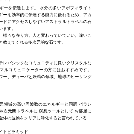
・・・
ギーを伝達します。 水分の多いアポフィライト
ギーを効率的に伝達する能力に優れるため、アカ
ードにアクセスしやすいアストラルトラベルの石
います。
、様々な在り方。人と変わっていていい。違いこ
と教えてくれる多次元的な石です。
テレパシックなコミュニティに良いクリスタルな
マルコミュニケーターの方にはおすすめです。
ワー、ディーバと妖精の領域、地球のヒーリング
元領域の高い周波数のエネルギーと同調 パラレ
や次元間トラベルに 瞑想ツールとして お部屋に
全体の波動をクリアに浄化すると言われている
イトピラミッド