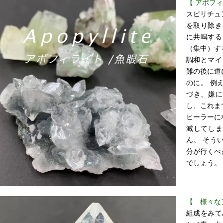
【 アポフ
スピリチュ
を取り除き
に共鳴する
（集中）す
調和とマイ
難の後に道
のに。 例
づき、嫌に
し、これま
ヒーラーに
滅してしま
ん。 そう
分が行くべ
でしょう。
【 様々な
組成をみて