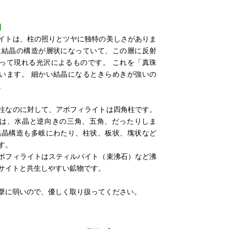
】
イトは、柱の照りとツヤに独特の美しさがありま
は結晶の構造が層状になっていて、この層に反射
って現れる光沢によるものです。 これを「真珠
います。 細かい結晶になるときらめきが強いの
。
柱なのに対して、アポフィライトは四角柱です。
は、水晶と逆向きの三角、五角、だったりしま
結晶構造も多岐にわたり、柱状、板状、塊状など
す。
ポフィライトはスティルバイト（束沸石）など沸
サイトと共生しやすい鉱物です。
撃に弱いので、優しく取り扱ってください。