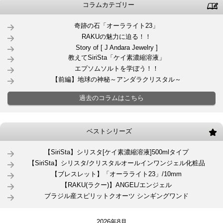
コラムカテゴリー
奇跡の石「オーラライト23」
RAKUの魅力に迫る！！
Story of [ J Andara Jewelry ]
教えてSiriSta「ケイ素濃縮溶液」
エプソムソルトを学ぼう！！
【前編】地球の神秘～アンダラクリスタル～
過去のコラムはこちら
ベストシリーズ
【SiriSta】シリスタ[ケイ素濃縮溶液]500mlタイプ
【SiriSta】シリスタ/クリスタルオールインワンジェル化粧品
【ブレスレット】「オーラライト23」/10mm
【RAKU(ラクー)】ANGEL/エンジェル
ブラジル産スピリットクオーツ シンギングワンド
2026年8月