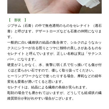
【 形状 】
ジプサム（石膏）の中で無色透明のものをセレナイト （透石
膏）と呼びます。デザートローズなども石膏の仲間になりま
す。
一般的に白い繊維状の結晶の集合体で、シルクのようなルッ
クスにシラーが出る照りとツヤに独特の美しさがあるものを
セレナイト と呼んでいますが、正しい名称は実は「サテンス
パー」になります。
硬度が２しかなく、水、衝撃に弱く爪で引っ掻いても傷が付
くほど柔らかい石ですので、優しく取り扱ってください。
ヒーリングワークなどで使ったりする場合、摩耗などの経年
変化も愛着が湧いてくると思います。
セレナイトは、結晶による繊維の条線が見られます。
彫刻の場合でも磨かれてはいますが、どうしても組成状の繊
維質部分が剥がれやすい場合がございます。