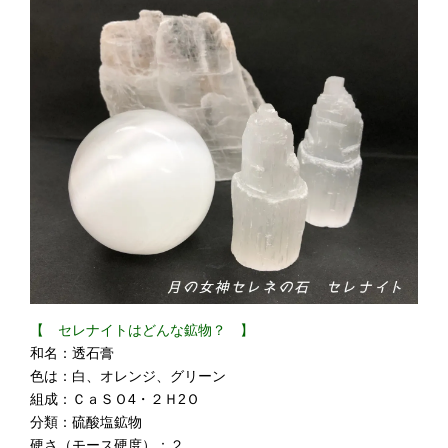
【 セレナイトはどんな鉱物？ 】
和名：透石膏
色は：白、オレンジ、グリーン
組成：ＣａＳＯ4・２Ｈ2Ｏ
分類：硫酸塩鉱物
硬さ（モース硬度）：２