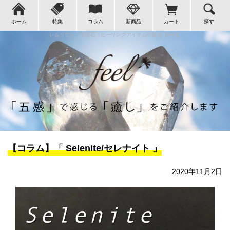
ホーム
特集
コラム
新商品
カート
探す
レムリアン・天然石・ヒーリングアイテムの販売【feel】
【コラム】「 Selenite/セレナイト 」
2020年11月2日