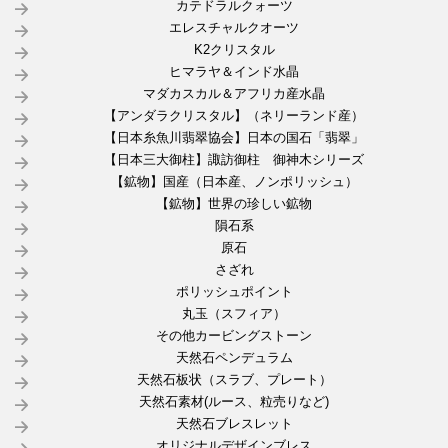
カテドラルクォーツ
エレスチャルクオーツ
K2クリスタル
ヒマラヤ＆インド水晶
マダカスカル＆アフリカ産水晶
【アンダラクリスタル】（ネリーランド産）
【日本糸魚川翡翠協会】日本の国石「翡翠」
【日本三大御柱】諏訪御柱 御神木シリーズ
【鉱物】国産（日本産、ノンポリッシュ）
【鉱物】世界の珍しい鉱物
隕石系
原石
さざれ
ポリッシュポイント
丸玉（スフィア）
その他カービングストーン
天然石ペンデュラム
天然石板状（スラブ、プレート）
天然石素材(ルース、粒売りなど)
天然石ブレスレット
オリジナルデザインブレス