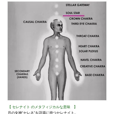
【 セレナイト のメタフィジカルな意味 】
月の女神“セレネ”を語源に持つセレナイト。