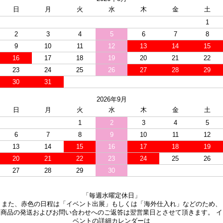
日
月
火
水
木
金
土
1
2
3
4
5
6
7
8
9
10
11
12
13
14
15
16
17
18
19
20
21
22
23
24
25
26
27
28
29
30
31
2026年9月
日
月
火
水
木
金
土
1
2
3
4
5
6
7
8
9
10
11
12
13
14
15
16
17
18
19
20
21
22
23
24
25
26
27
28
29
30
「毎週水曜定休日」
また、赤色の日程は「イベント出展」もしくは「海外仕入れ」などのため、
商品の発送およびお問い合わせへのご返答は翌営業日とさせて頂きます。 イ
ベントの詳細カレンダーは