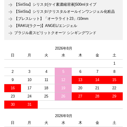
【SiriSta】シリスタ[ケイ素濃縮溶液]500mlタイプ
【SiriSta】シリスタ/クリスタルオールインワンジェル化粧品
【ブレスレット】「オーラライト23」/10mm
【RAKU(ラクー)】ANGEL/エンジェル
ブラジル産スピリットクオーツ シンギングワンド
2026年8月
日
月
火
水
木
金
土
1
2
3
4
5
6
7
8
9
10
11
12
13
14
15
16
17
18
19
20
21
22
23
24
25
26
27
28
29
30
31
2026年9月
日
月
火
水
木
金
土