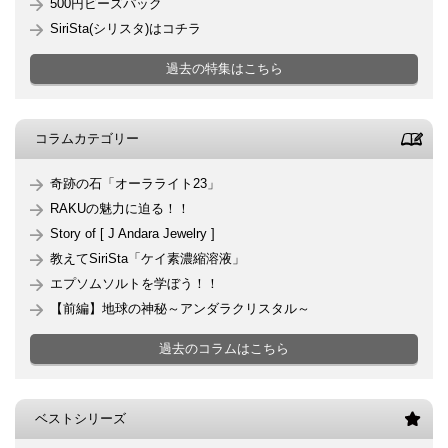
500円ビーズパック
SiriSta(シリスタ)はコチラ
過去の特集はこちら
コラムカテゴリー
奇跡の石「オーラライト23」
RAKUの魅力に迫る！！
Story of [ J Andara Jewelry ]
教えてSiriSta「ケイ素濃縮溶液」
エプソムソルトを学ぼう！！
【前編】地球の神秘～アンダラクリスタル～
過去のコラムはこちら
ベストシリーズ