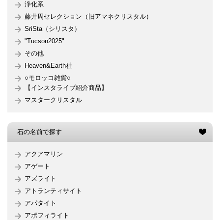
浄化系
藤井周セレクション（旧アマネクリスタル）
SriSta（シリスタ）
"Tucson2025"
その他
Heaven&Earth社
○モロッコ雑貨○
【インスタライブ紹介商品】
マスタークリスタル
石の名前で探す
アクアマリン
アゲート
アズライト
アトランティサイト
アパタイト
アポフィライト