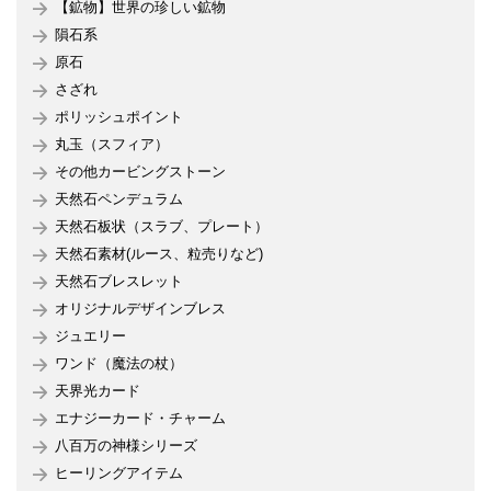
【鉱物】世界の珍しい鉱物
隕石系
原石
さざれ
ポリッシュポイント
丸玉（スフィア）
その他カービングストーン
天然石ペンデュラム
天然石板状（スラブ、プレート）
天然石素材(ルース、粒売りなど)
天然石ブレスレット
オリジナルデザインブレス
ジュエリー
ワンド（魔法の杖）
天界光カード
エナジーカード・チャーム
八百万の神様シリーズ
ヒーリングアイテム