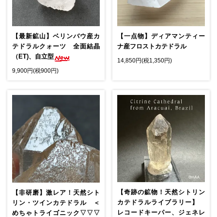
【最新鉱山】ベリンバウ産カ
【一点物】ディアマンティー
テドラルクォーツ 全面結晶
ナ産フロストカテドラル
（ET)、自立型
14,850円(税1,350円)
9,900円(税900円)
【奇跡の鉱物！天然シトリン
【非研磨】激レア！天然シト
カテドラルライブラリー】
リン・ツインカテドラル ＜
レコードキーパー、ジェネレ
めちゃトライゴニック▽▽▽