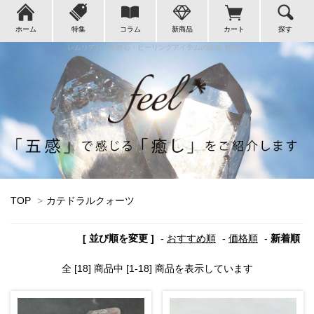
ホーム
特集
コラム
新商品
カート
探す
レムリアン・天然石・ヒーリングアイテムの販売【feel】
TOP
>
カテドラルクォーツ
[ 並び順を変更 ]
-
おすすめ順
-
価格順
-
新着順
全 [18] 商品中 [1-18] 商品を表示しています