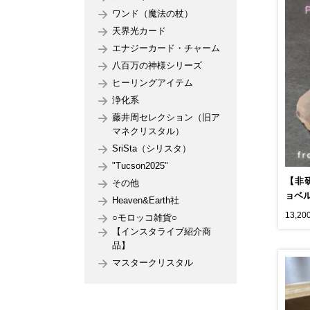
ワンド（魔法の杖）
天界光カード
エナジーカード・チャーム
八百万の神様シリーズ
ヒーリングアイテム
浄化系
藤井周セレクション（旧ア
マネクリスタル）
SriSta（シリスタ）
"Tucson2025"
【非
その他
ョベ
Heaven&Earth社
13,20
○モロッコ雑貨○
【インスタライブ紹介商
品】
マスタークリスタル