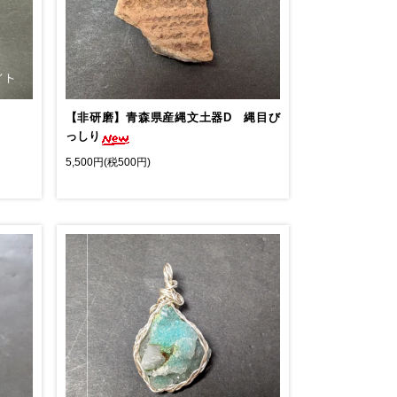
【非研磨】青森県産縄文土器D 縄目び
っしり
5,500円(税500円)