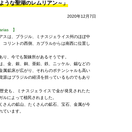
のような聖湖のレムリアン～」
2020年12月7日
arias 】
アスは、ブラジル、ミナスジェライス州のほぼ中
、コリントの西側、カブラルからは南西に位置し
あり、今でも製錬所があるそうです。
は、金、銀、銅、亜鉛、鉄、ニッケル、錫などの
金属鉱床が広がり、それらのポテンシャルも高い
資源はブラジルの経済を担っているものでもあり
歴史も、ミナスジェライスで金が発見されたた
ガルによって植民されました。
くさんの鉱山、たくさんの鉱石、宝石、金属が今
れています。