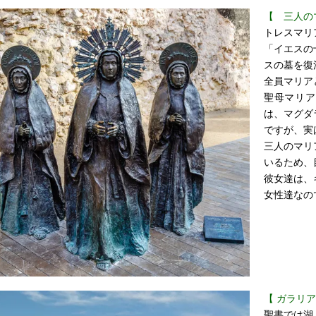
【 三人の
トレスマリ
「イエスの
スの墓を復
全員マリア
聖母マリア
は、マグダ
ですが、実
三人のマリ
いるため、
彼女達は、
女性達なの
【 ガラリ
聖書では湖