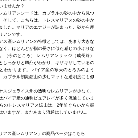
いませんか？
レムリアンシードは、カブラルの砂の中から見つ
。そして、こちらは、トレスマリアスの砂の中か
ました。マリアのエナジーが詰まった、砂から産
リアンです。
アス産レムリアンの特徴としては、あまり大きな
なく、ほとんどが指の長さに似た感じの小ぶりな
。（今のところ） レムリアンリッジ（成長線）
としっかりと凹凸がわかり、ギザギザしているの
とわかります。 バイア産の寒天のとろみのよう
、カブラル初期鉱山の少しマットな透明度にも似
ナスジェライス州の透明なレムリアンが少なく、
はバイア産の通称ピュアレイが多く流通していま
らのトレスマリアス鉱山は、2年前ぐらいから掘
はいますが、まだあまり流通はしていません。
リアス産レムリアン」の商品ページはこちら