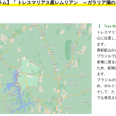
ラム】「 トレスマリアス産レムリアン ～ガラリア湖
【 Tres M
トレスマリ
心に位置し
ます。
亜鉛鉱山が
ブラジルで
多種に渡る
ため、鉱物
ます。
ブラジルの
め、ポルト
そして、た
でも発見さ