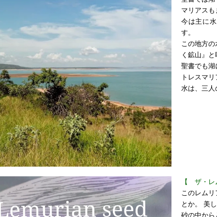
マリアスも
今は主に水
す。
この地方の
く鉱山』と
聖書でも湖
トレスマリ
水は、三人
【 ザ・レ
このレムリ
とか。 美
砂の中から