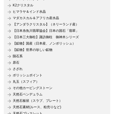
K2クリスタル
ヒマラヤ＆インド水晶
マダカスカル＆アフリカ産水晶
【アンダラクリスタル】（ネリーランド産）
【日本糸魚川翡翠協会】日本の国石「翡翠」
【日本三大御柱】諏訪御柱 御神木シリーズ
【鉱物】国産（日本産、ノンポリッシュ）
【鉱物】世界の珍しい鉱物
隕石系
原石
さざれ
ポリッシュポイント
丸玉（スフィア）
その他カービングストーン
天然石ペンデュラム
天然石板状（スラブ、プレート）
天然石素材(ルース、粒売りなど)
天然石ブレスレット