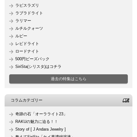
ラピスラズリ
ラブラドライト
ラリマー
ルチルクォーツ
ルビー
レピドライト
ロードナイト
500円ビーズパック
SiriSta(シリスタ)はコチラ
過去の特集はこちら
コラムカテゴリー
奇跡の石「オーラライト23」
RAKUの魅力に迫る！！
Story of [ J Andara Jewelry ]
教えてSiriSta「ケイ素濃縮溶液」