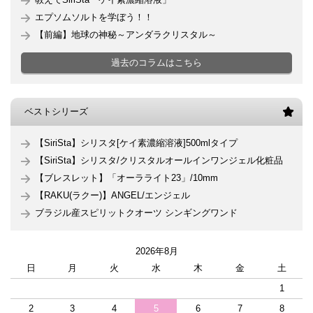
エプソムソルトを学ぼう！！
【前編】地球の神秘～アンダラクリスタル～
過去のコラムはこちら
ベストシリーズ
【SiriSta】シリスタ[ケイ素濃縮溶液]500mlタイプ
【SiriSta】シリスタ/クリスタルオールインワンジェル化粧品
【ブレスレット】「オーラライト23」/10mm
【RAKU(ラクー)】ANGEL/エンジェル
ブラジル産スピリットクオーツ シンギングワンド
2026年8月
日
月
火
水
木
金
土
1
2
3
4
5
6
7
8