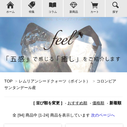
ホーム
特集
コラム
新商品
カート
探す
レムリアン・天然石・ヒーリングアイテムの販売【feel】
TOP
>
レムリアンシードクォーツ（ポイント）
>
コロンビア
サンタンデール産
[ 並び順を変更 ]
-
おすすめ順
-
価格順
-
新着順
全 [94] 商品中 [1-24] 商品を表示しています
次のページへ